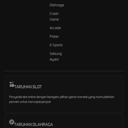
Olahraga
Crash
Game
Arcade
Poker
E-Sports
Sabung
Ayam
TARUHAN SLOT
Penyedia slot online dengan beragam pilihan game menarik yang memudahkan
pemain untuk mencapai jackpot
TARUHAN OLAHRAGA