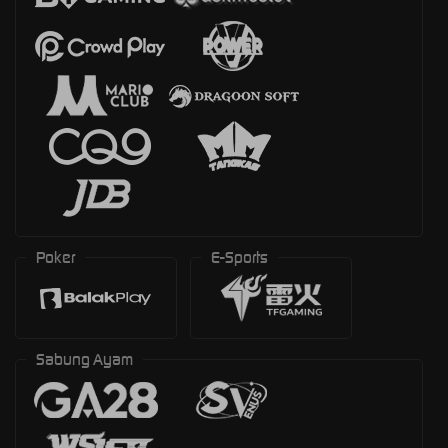
Poker
E-Sports
Sabung Ayam