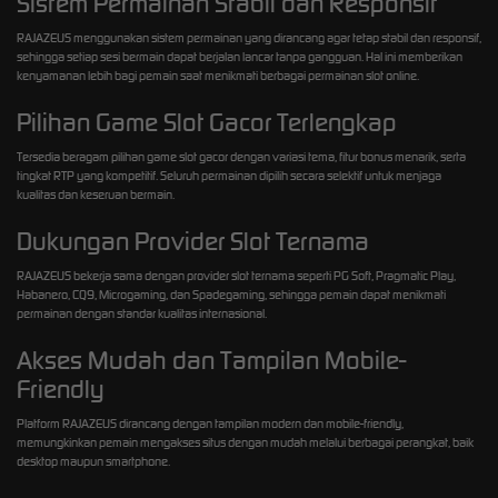
Sistem Permainan Stabil dan Responsif
RAJAZEUS menggunakan sistem permainan yang dirancang agar tetap stabil dan responsif,
sehingga setiap sesi bermain dapat berjalan lancar tanpa gangguan. Hal ini memberikan
kenyamanan lebih bagi pemain saat menikmati berbagai permainan slot online.
Pilihan Game Slot Gacor Terlengkap
Tersedia beragam pilihan game slot gacor dengan variasi tema, fitur bonus menarik, serta
tingkat RTP yang kompetitif. Seluruh permainan dipilih secara selektif untuk menjaga
kualitas dan keseruan bermain.
Dukungan Provider Slot Ternama
RAJAZEUS bekerja sama dengan provider slot ternama seperti PG Soft, Pragmatic Play,
Habanero, CQ9, Microgaming, dan Spadegaming, sehingga pemain dapat menikmati
permainan dengan standar kualitas internasional.
Akses Mudah dan Tampilan Mobile-
Friendly
Platform RAJAZEUS dirancang dengan tampilan modern dan mobile-friendly,
memungkinkan pemain mengakses situs dengan mudah melalui berbagai perangkat, baik
desktop maupun smartphone.