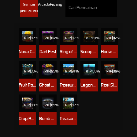
Semua
Arcade
Fishing
permainan
RTP
82%
RTP
84%
RTP
87%
RTP
81%
RTP
82%
Nova Crash : The Legends of Power
Dart Fest
Ring of Hopeful
Scoop Blessing
Horse Racing
RTP
83%
RTP
95%
RTP
91%
RTP
80%
RTP
89%
Fruit Roulette Slots
Ghost Busters
Treasure of Pirate
Lagend of Shooter
Real Slap
RTP
83%
RTP
85%
RTP
82%
Drop Racing
Bomb Defusal
Treasure Land