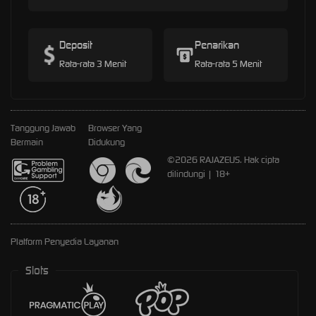
Deposit
Penarikan
Rata-rata 3 Menit
Rata-rata 5 Menit
Tanggung Jawab
Browser Yang
Bermain
Didukung
©2026 RAJAZEUS. Hak cipta
dilindungi | 18+
Platform Penyedia Layanan
Slots