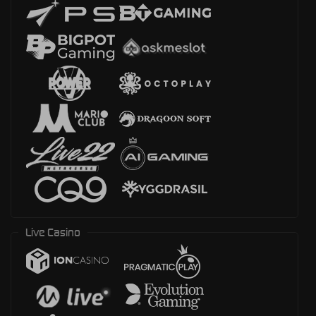
Live Casino