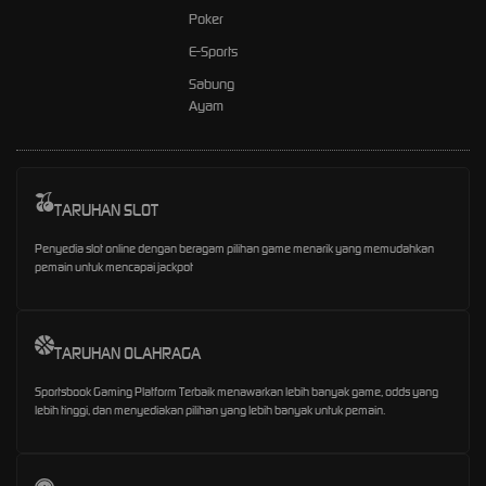
Poker
E-Sports
Sabung
Ayam
TARUHAN SLOT
Penyedia slot online dengan beragam pilihan game menarik yang memudahkan
pemain untuk mencapai jackpot
TARUHAN OLAHRAGA
Sportsbook Gaming Platform Terbaik menawarkan lebih banyak game, odds yang
lebih tinggi, dan menyediakan pilihan yang lebih banyak untuk pemain.