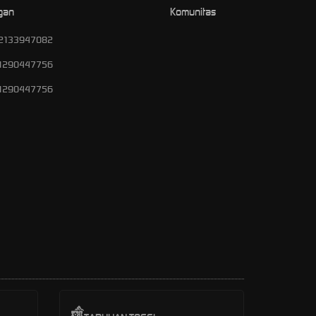
gan
Komunitas
2133947082
1290447756
1290447756