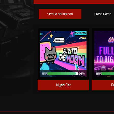
Semua permainan
Crash Game
RTP
94%
RTP
Nyan Cat
O