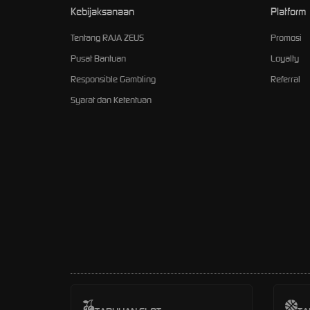
Kebijaksanaan
Platform
Tentang RAJA ZEUS
Promosi
Pusat Bantuan
Loyalty
Responsible Gambling
Referral
Syarat dan Ketentuan