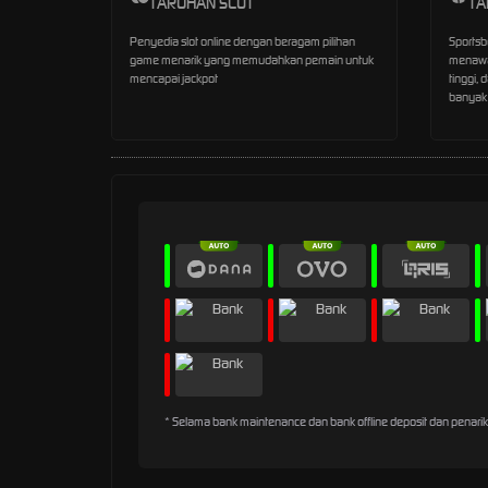
TARUHAN SLOT
TA
Penyedia slot online dengan beragam pilihan
Sportsb
game menarik yang memudahkan pemain untuk
menawar
mencapai jackpot
tinggi,
banyak 
* Selama bank maintenance dan bank offline deposit dan penarik