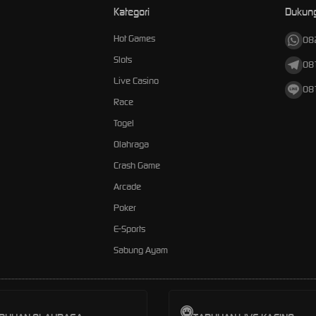
Kategori
Dukun
Hot Games
08
Slots
08
Live Casino
08
Race
Togel
Olahraga
Crash Game
Arcade
Poker
E-Sports
Sabung Ayam