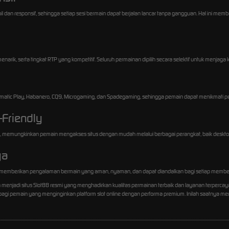
dan responsif, sehingga setiap sesi bermain dapat berjalan lancar tanpa gangguan. Hal ini me
enarik, serta tingkat RTP yang kompetitif. Seluruh permainan dipilih secara selektif untuk menjaga
gmatic Play, Habanero, CQ9, Microgaming, dan Spadegaming, sehingga pemain dapat menikmati per
Friendly
y, memungkinkan pemain mengakses situs dengan mudah melalui berbagai perangkat, baik desk
ya
n memberikan pengalaman bermain yang aman, nyaman, dan dapat diandalkan bagi setiap membe
jadi situs Slot88 resmi yang menghadirkan kualitas permainan terbaik dan layanan terpercaya. D
agi pemain yang menginginkan platform slot online dengan performa premium. Inilah saatnya m