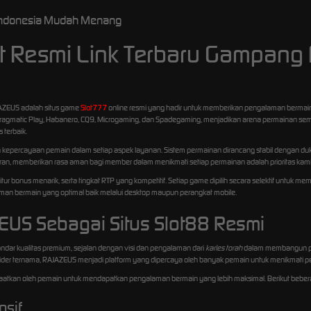
i Indonesia Mudah Menang
t Resmi Link Terbaru Gampang
JAZEUS adalah situs game
Slot777
online resmi yang hadir untuk memberikan pengalaman bermain 
 Pragmatic Play, Habanero, CQ9, Microgaming, dan Spadegaming, menjadikan arena permainan semak
 terbaik.
ercayaan pemain dalam setiap aspek layanan. Sistem permainan dirancang stabil dengan dukun
aran, memberikan rasa aman bagi member dalam menikmati setiap permainan adalah prioritas kami
ur bonus menarik, serta tingkat RTP yang kompetitif. Setiap game dipilih secara selektif untuk m
aman bermain yang optimal baik melalui desktop maupun perangkat mobile.
EUS Sebagai Situs Slot88 Resmi
dar kualitas premium, sejalan dengan visi dan pengalaman dari
karles torah
dalam membangun pl
ovider ternama, RAJAZEUS menjadi platform yang dipercaya oleh banyak pemain untuk menikmati p
nfaatkan oleh pemain untuk mendapatkan pengalaman bermain yang lebih maksimal. Berikut beber
nsif