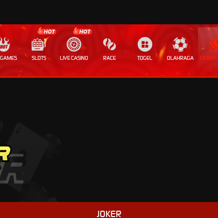
 GAMES
SLOTS
LIVE CASINO
RACE
TOGEL
OLAHRAGA
CRASH
JOKER