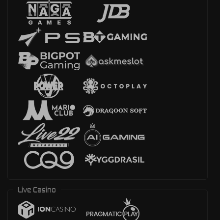
Live Casino