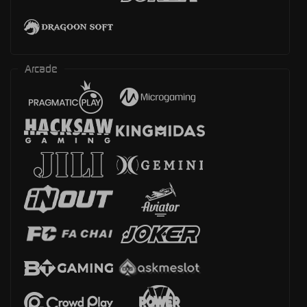
Arcade