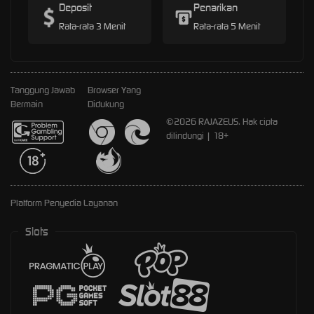
Deposit
Penarikan
Rata-rata 3 Menit
Rata-rata 5 Menit
Tanggung Jawab
Browser Yang
Bermain
Didukung
©2026 RAJAZEUS. Hak cipta
dilindungi | 18+
Platform Penyedia Layanan
Slots