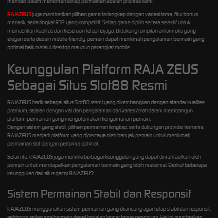
member dalam menikmati setiap permainan adalah prioritas kami.
RAJAZEUS
juga memberikan pilihan game terlengkap dengan variasi tema, fitur bonus
menarik, serta tingkat RTP yang kompetitif. Setiap game dipilih secara selektif untuk
memastikan kualitas dan keseruan tetap terjaga. Didukung tampilan antarmuka yang
elegan serta desain mobile-friendly, pemain dapat menikmati pengalaman bermain yang
optimal baik melalui desktop maupun perangkat mobile.
Keunggulan Platform RAJA ZEUS
Sebagai Situs Slot88 Resmi
RAJAZEUS hadir sebagai situs Slot88 resmi yang dikembangkan dengan standar kualitas
premium, sejalan dengan visi dan pengalaman dari
karles torah
dalam membangun
platform permainan yang mengutamakan kenyamanan pemain.
Dengan sistem yang stabil, pilihan permainan lengkap, serta dukungan provider ternama,
RAJAZEUS menjadi platform yang dipercaya oleh banyak pemain untuk menikmati
permainan slot dengan performa optimal.
Selain itu, RAJAZEUS juga memiliki berbagai keunggulan yang dapat dimanfaatkan oleh
pemain untuk mendapatkan pengalaman bermain yang lebih maksimal. Berikut beberapa
keunggulan dari situs gacor RAJAZEUS:
Sistem Permainan Stabil dan Responsif
RAJAZEUS menggunakan sistem permainan yang dirancang agar tetap stabil dan responsif,
sehingga setiap sesi bermain dapat berjalan lancar tanpa gangguan. Hal ini memberikan