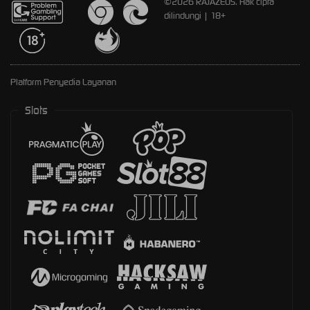
©2026 RAJAZEUS. Hak cipta
dilindungi | 18+
Platform Penyedia Layanan
Slots