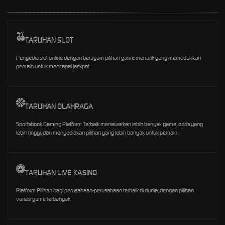
TARUHAN SLOT
Penyedia slot online dengan beragam pilihan game menarik yang memudahkan
pemain untuk mencapai jackpot
TARUHAN OLAHRAGA
Sportsbook Gaming Platform Terbaik menawarkan lebih banyak game, odds yang
lebih tinggi, dan menyediakan pilihan yang lebih banyak untuk pemain.
TARUHAN LIVE KASINO
Platform Pilihan bagi perusahaan-perusahaan terbaik di dunia, dengan pilihan
variasi game terbanyak