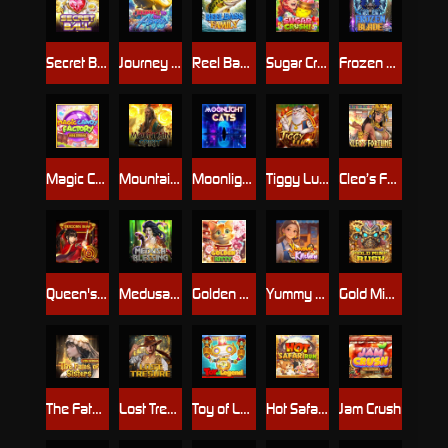
Secret Ball
Journey to the Abyss
Reel Bass Family
Sugar Crush!
Frozen Blade
Magic Candy Factory
Mountain Spirit
Moonlight Cats
Tiggy Luck
Cleo’s Fortune
Queen's Bow
Medusa’s Blessing
Golden Kitty
Yummy Kitchen
Gold Mine Rush
The Fates of Sisters
Lost Treasure
Toy of Legend
Hot Safari Run
Jam Crush