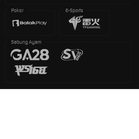
Poker
E-Sports
Sabung Ayam