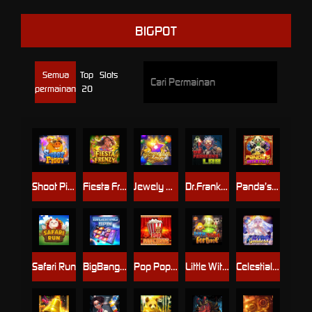
BIGPOT
Semua
Top
Slots
permainan
20
Shoot Piggy
Fiesta Frenzy
Jewely Spin
Dr.Franken’s Lab
Panda’s Jackpot
Safari Run
BigBang Spin
Pop Popcorns
Little Witch's Fortune
Celestial Goddess