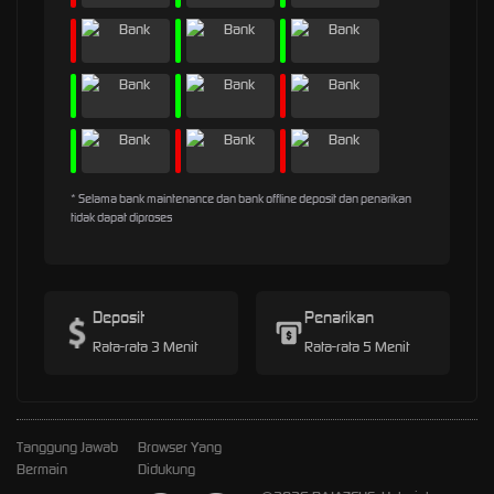
* Selama bank maintenance dan bank offline deposit dan penarikan
tidak dapat diproses
Deposit
Penarikan
Rata-rata 3 Menit
Rata-rata 5 Menit
Tanggung Jawab
Browser Yang
Bermain
Didukung