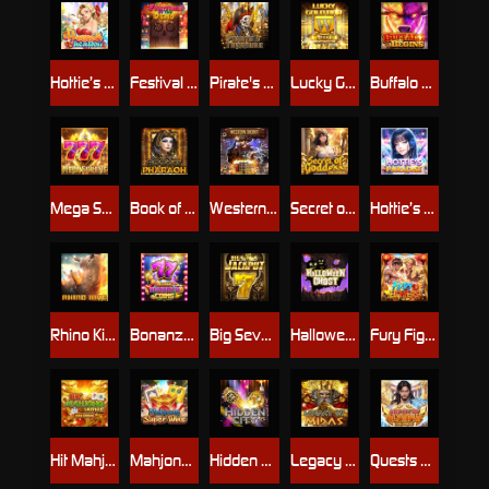
Hottie’s Vacation
Festival of the Dead
Pirate's Treasure
Lucky Goldbar
Buffalo Begins
Mega Sevens
Book of Pharaoh
Western Sherrif
Secret of Goddess
Hottie’s Paradise
Rhino King
Bonanza Coins
Big Sevens Jackpot
Halloween Ghost
Fury Fighters
Hit Mahjong Wins
Mahjong Super Wins
Hidden City
Legacy of Midas
Quests of Olympus