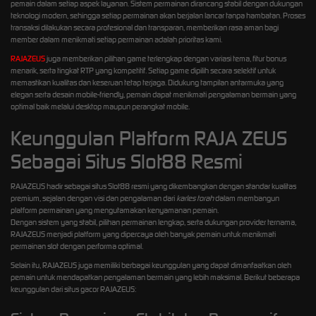
pemain dalam setiap aspek layanan. Sistem permainan dirancang stabil dengan dukungan
teknologi modern, sehingga setiap permainan akan berjalan lancar tanpa hambatan. Proses
transaksi dilakukan secara profesional dan transparan, memberikan rasa aman bagi
member dalam menikmati setiap permainan adalah prioritas kami.
RAJAZEUS
juga memberikan pilihan game terlengkap dengan variasi tema, fitur bonus
menarik, serta tingkat RTP yang kompetitif. Setiap game dipilih secara selektif untuk
memastikan kualitas dan keseruan tetap terjaga. Didukung tampilan antarmuka yang
elegan serta desain mobile-friendly, pemain dapat menikmati pengalaman bermain yang
optimal baik melalui desktop maupun perangkat mobile.
Keunggulan Platform RAJA ZEUS
Sebagai Situs Slot88 Resmi
RAJAZEUS hadir sebagai situs Slot88 resmi yang dikembangkan dengan standar kualitas
premium, sejalan dengan visi dan pengalaman dari
karles torah
dalam membangun
platform permainan yang mengutamakan kenyamanan pemain.
Dengan sistem yang stabil, pilihan permainan lengkap, serta dukungan provider ternama,
RAJAZEUS menjadi platform yang dipercaya oleh banyak pemain untuk menikmati
permainan slot dengan performa optimal.
Selain itu, RAJAZEUS juga memiliki berbagai keunggulan yang dapat dimanfaatkan oleh
pemain untuk mendapatkan pengalaman bermain yang lebih maksimal. Berikut beberapa
keunggulan dari situs gacor RAJAZEUS: