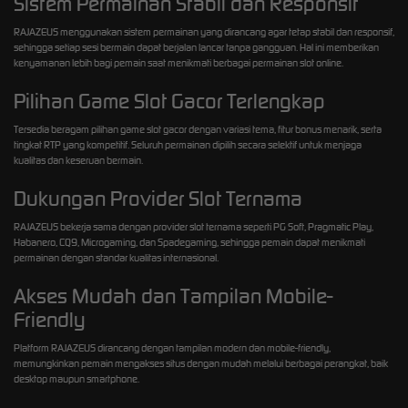
Sistem Permainan Stabil dan Responsif
RAJAZEUS menggunakan sistem permainan yang dirancang agar tetap stabil dan responsif,
sehingga setiap sesi bermain dapat berjalan lancar tanpa gangguan. Hal ini memberikan
kenyamanan lebih bagi pemain saat menikmati berbagai permainan slot online.
Pilihan Game Slot Gacor Terlengkap
Tersedia beragam pilihan game slot gacor dengan variasi tema, fitur bonus menarik, serta
tingkat RTP yang kompetitif. Seluruh permainan dipilih secara selektif untuk menjaga
kualitas dan keseruan bermain.
Dukungan Provider Slot Ternama
RAJAZEUS bekerja sama dengan provider slot ternama seperti PG Soft, Pragmatic Play,
Habanero, CQ9, Microgaming, dan Spadegaming, sehingga pemain dapat menikmati
permainan dengan standar kualitas internasional.
Akses Mudah dan Tampilan Mobile-
Friendly
Platform RAJAZEUS dirancang dengan tampilan modern dan mobile-friendly,
memungkinkan pemain mengakses situs dengan mudah melalui berbagai perangkat, baik
desktop maupun smartphone.