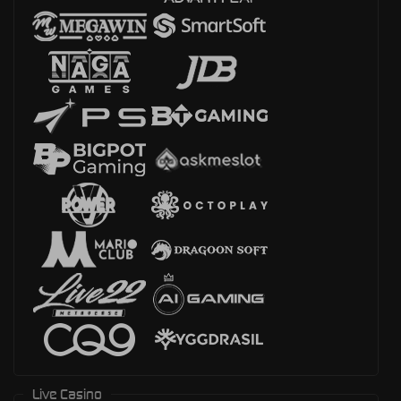
Live Casino