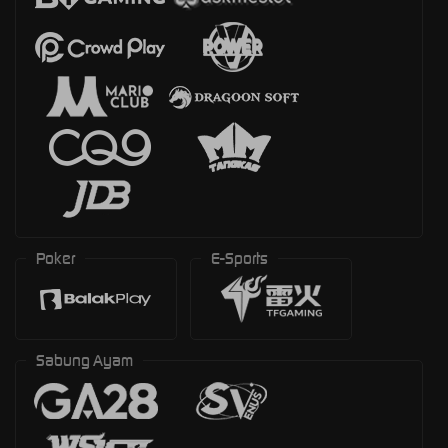
Poker
E-Sports
Sabung Ayam