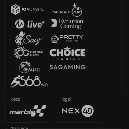
Race
Togel
Olahraga