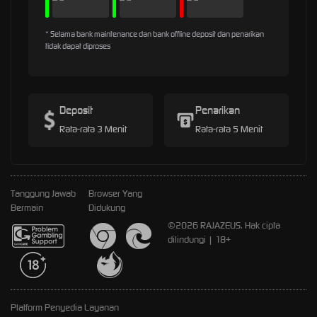
* Selama bank maintenance dan bank offline deposit dan penarikan
tidak dapat diproses
Deposit
Penarikan
Rata-rata 3 Menit
Rata-rata 5 Menit
Tanggung Jawab
Browser Yang
Bermain
Didukung
©2026 RAJAZEUS. Hak cipta
dilindungi | 18+
Platform Penyedia Layanan