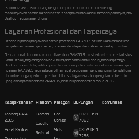
Platform RAJAZEUS dirancang dengan tampilan modern dan mobile-friendly,
memungkinkan pemain mengakses situs dengan mudah melalui berbagai perangkat, baik
desktop maupun smartphone.
Layanan Profesional dan Terpercaya
Dengan layanan yang dikelola secara profesional, RAJAZEUS berkomitmen memberikan
pengalaman bermain yang aman, nyaman, dan dapat diandalkan bagi setiap member.
Dengan segala keunggulan yang ditawarkan, RAJAZEUS terus berkomitmen menjadi situs
Slot88 resmi yang menghadirkan kualitas permainan terbaik dan layanan terpercaya.
Didukung sistem stabil, koleksi game slot gacor unggulan, serta pengalaman bermain yang
nyaman, RAJAZEUS hadir sebagai pilihan tepat bagi pemain yang menginginkan platform
slot online dengan performa premium. Inilah saatnya merasakan pengalaman bermain
yang lebih optimal bersama RAJAZEUS, idola rakyat Indonesia di tahun 2026.
Kebijaksanaan
Platform
Kategori
Dukungan
Komunitas
Tentang RAJA
Promosi
Hot
08213394
ZEUS
Games
7082
Loyalty
Pusat Bantuan
Slots
08129044
Referral
7756
Responsible
Live