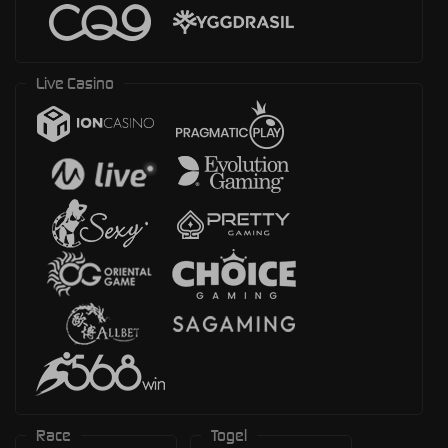
Live Casino
Race
Togel