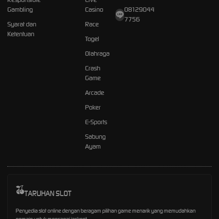
Gambling
Casino
08129044
7756
Syarat dan
Race
Ketentuan
Togel
Olahraga
Crash
Game
Arcade
Poker
E-Sports
Sabung
Ayam
TARUHAN SLOT
Penyedia slot online dengan beragam pilihan game menarik yang memudahkan