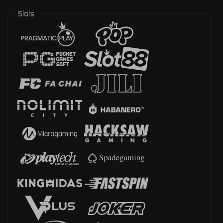
Slots