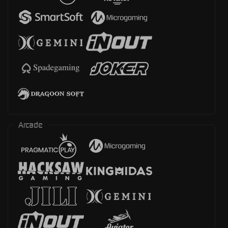
Arcade