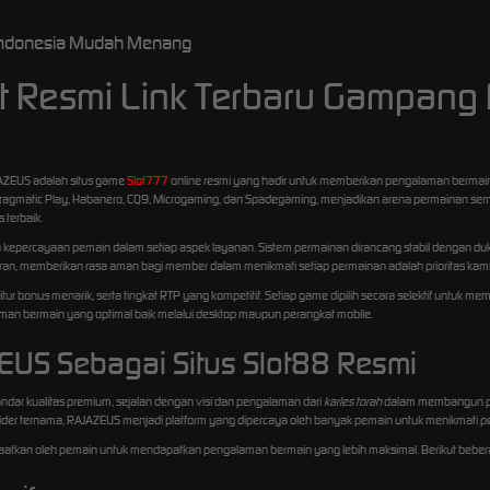
i Indonesia Mudah Menang
t Resmi Link Terbaru Gampang
JAZEUS adalah situs game
Slot777
online resmi yang hadir untuk memberikan pengalaman bermain 
 Pragmatic Play, Habanero, CQ9, Microgaming, dan Spadegaming, menjadikan arena permainan semak
 terbaik.
ercayaan pemain dalam setiap aspek layanan. Sistem permainan dirancang stabil dengan dukun
aran, memberikan rasa aman bagi member dalam menikmati setiap permainan adalah prioritas kami
ur bonus menarik, serta tingkat RTP yang kompetitif. Setiap game dipilih secara selektif untuk m
aman bermain yang optimal baik melalui desktop maupun perangkat mobile.
EUS Sebagai Situs Slot88 Resmi
dar kualitas premium, sejalan dengan visi dan pengalaman dari
karles torah
dalam membangun pl
ovider ternama, RAJAZEUS menjadi platform yang dipercaya oleh banyak pemain untuk menikmati p
nfaatkan oleh pemain untuk mendapatkan pengalaman bermain yang lebih maksimal. Berikut beber