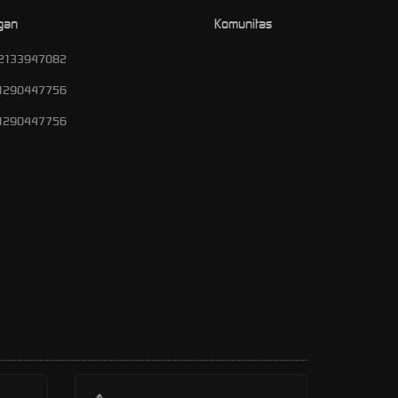
gan
Komunitas
2133947082
1290447756
1290447756