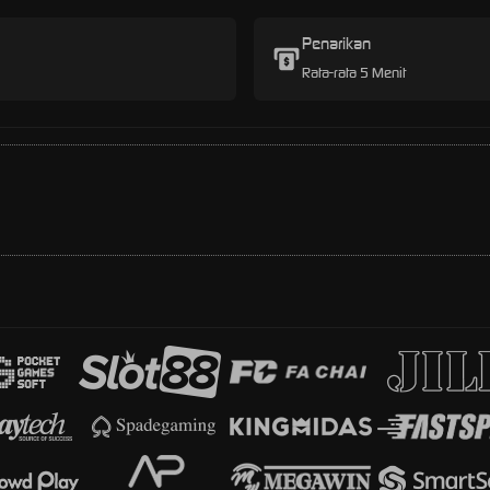
Penarikan
Rata-rata 5 Menit