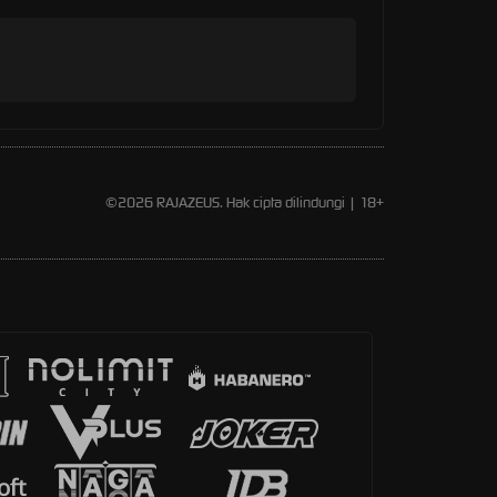
©2026 RAJAZEUS. Hak cipta dilindungi | 18+