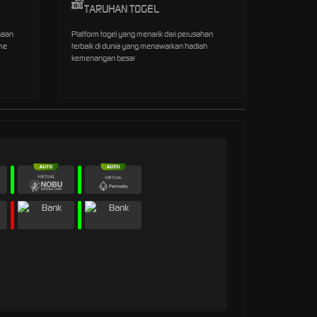
TARUHAN TOGEL
haan
Platform togel yang menarik dari perusahan
ame
terbaik di dunia yang menawarkan hadiah
kemenangan besar