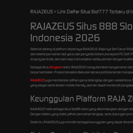
RAJAZEUS > Link Daftar Situs Slot777 Terbaru d
RAJAZEUS Situs 888 Slo
Indonesia 2026
Selamat datang di platform terpercaya RAJAZEUS, Raja-nya Slot Gacor! RA
dan koleksi permainan slot gacor dari penyedia terkemuka seperti PG Soft,
di ujung jari Anda, dan kami siap memanjakan setiap pemain dengan kualitas
Sebagai situs
slot gacor
resmi, RAJAZEUS mengutamakan kenyamanan dan kep
tanpa hambatan. Proses transaksi dilakukan secara profesional dan transp
RAJAZEUS
juga memberikan pilihan game terlengkap dengan variasi tema, fit
yang elegan serta desain mobile-friendly, pemain dapat menikmati pengal
Keunggulan Platform RAJA Z
RAJAZEUS hadir sebagai situs Slot88 resmi yang dikembangkan dengan stan
Dengan sistem yang stabil, pilihan permainan lengkap, serta dukungan pr
Selain itu, RAJAZEUS juga memiliki berbagai keunggulan yang dapat dima