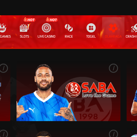
 GAMES
SLOTS
LIVE CASINO
RACE
TOGEL
OLAHRAGA
CRASH
i
i
i
i