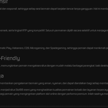
nsif
dan responsif, sehingga setiap sesi bermain dapat berjalan lancar tanpa gangguan. Hal ini me
enarik, serta tingkat RTP yang kompetitif. Seluruh permainan dipilih secara selektif untuk menjaga
gmatic Play, Habanero, CQ9, Microgaming, dan Spadegaming, sehingga pemain dapat menikmati per
Friendly
y, memungkinkan pemain mengakses situs dengan mudah melalui berbagai perangkat, baik desk
ya
n memberikan pengalaman bermain yang aman, nyaman, dan dapat diandalkan bagi setiap membe
jadi situs Slot88 resmi yang menghadirkan kualitas permainan terbaik dan layanan terpercaya. D
agi pemain yang menginginkan platform slot online dengan performa premium. Inilah saatnya m