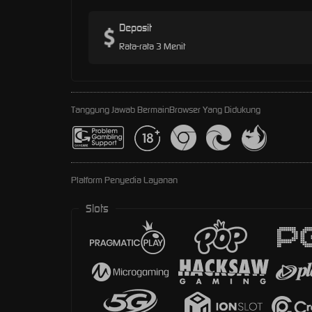
Deposit
Rata-rata 3 Menit
Tanggung Jawab Bermain
Browser Yang Didukung
Platform Penyedia Layanan
Slots