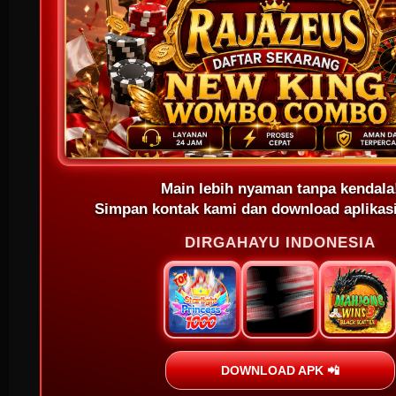
Main lebih nyaman tanpa kendala
Simpan kontak kami dan download aplikas
DIRGAHAYU INDONESIA
DOWNLOAD APK 📲