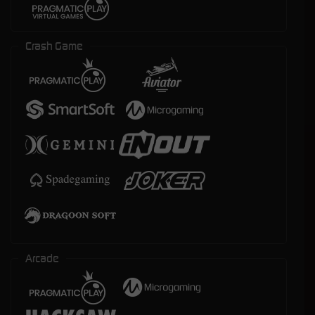
Crash Game
Arcade