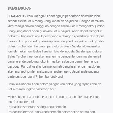
BATAS TARUHAN
Di
RAJAZEUS
, kami mengakui pentingnya penerapan batas taruhan
secara efektif untuk mengurangi masalah perjudian. Dengan demikian,
kami menyediakan pengguna dengan sistem untuk mengontrol jumlah
uang yang dapat anda gunakan untuk berjudi. Anda dapat mengatur
batas taruhan anda untuk permainan olahraga/ sportsbook dan dapat
disesuaikan pada setiap kesempatan yang anda inginkan. Cukup pilih
Batas Taruhan dari halaman pengaturan akun. Setelah itu masukkan
jumlah maksimum Batas Taruhan lalu klik update. Setelah pengaturan
Batas Taruhan, aanda akan menerima pemberitahuan melalui email
dimana anda perlu mengkonfirmasikan sebelum permintaan anda
diproses. Perlu diketahui bahwa jumlah yang telah anda masukkan
akan menjadi jumlah maksimum taruhan yang dapat anda pasang
pada periode tujuh (7) hari berturut-turut.
Untuk membantu Anda dalam pengaturan batas yang tepat, cobalah
untuk merenungkan beberapa hal :
Menetapkan apa yang merupakan kerugian yang diterima sebelum
mulai untuk berjudi.
Perhatikan seberapa sering Anda bermain.
Perhatikan berapa lama Anda bermain dalam setiap permainan.