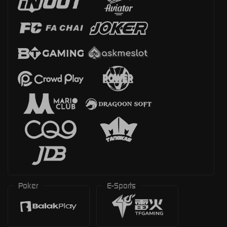
Poker
E-Sports