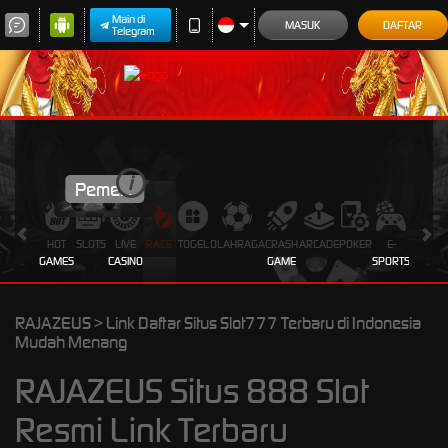
Main di
MASUK
DAFTAR
Telegram
i
HOT
SLOTS
LIVE
RACE
TOGEL
OLAHRAGA
CRASH
ARCADE
POKER
E-
SABUN
GAMES
CASINO
GAME
SPORTS
AYAM
RAJAZEUS > Link Daftar Situs Slot777 Terbaru di Indonesia
Mudah Menang
RAJAZEUS Situs 888 Slot
Resmi Link Terbaru