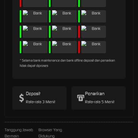
* Selama bank maintenance dan bank offline deposit dan penarikan
tidak dapat diproses
Deposit
Penarikan
Rata-rata 3 Menit
Rata-rata 5 Menit
Tanggung Jawab
Browser Yang
Bermain
Didukung