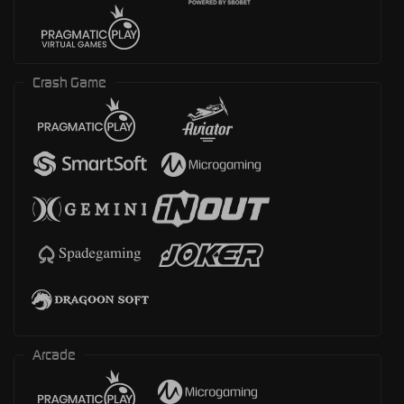
Crash Game
Arcade