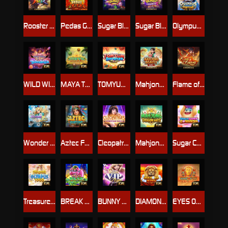
Rooster Blitz
Pedas Gila
Sugar Blast
Sugar Blast Frenzy
Olympus Fortune
WILD WITCH SUGAR BONANZA
MAYA TEMPLE OF FORTUNE
TOMYUM BONANZA
Mahjong Beauty
Flame of Fortune
Wonder Ace
Aztec Fortune
Cleopatra's Fortune Ways
Mahjong Dragon Ways
Sugar Candy Bonanza
Treasures of Olympus 1000
BREAK THE BANK
BUNNY VIP NIGHT
DIAMOND KING
EYES OF RA