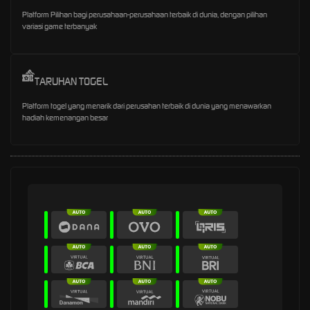
Platform Pilihan bagi perusahaan-perusahaan terbaik di dunia, dengan pilihan
variasi game terbanyak
TARUHAN TOGEL
Platform togel yang menarik dari perusahan terbaik di dunia yang menawarkan
hadiah kemenangan besar