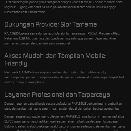
Tersedia beragam pilihan game slot gacor dengan variasi tema, fitur bonus menarik, serta
tingkat RTP yang kompetitif. Seluruh permainan dipilih secara selektif untuk menjaga
kualitas dan keseruan bermain.
Dukungan Provider Slot Ternama
RAJAZEUS bekerja sama dengan provider slot ternama seperti PG Soft, Pragmatic Play,
Habanero, CQ9, Microgaming, dan Spadegaming, sehingga pemain dapat menikmati
permainan dengan standar kualitas internasional.
Akses Mudah dan Tampilan Mobile-
Friendly
Platform RAJAZEUS dirancang dengan tampilan modern dan mobile-friendly,
memungkinkan pemain mengakses situs dengan mudah melalui berbagai perangkat, baik
desktop maupun smartphone.
Layanan Profesional dan Terpercaya
Dengan layanan yang dikelola secara profesional, RAJAZEUS berkomitmen memberikan
pengalaman bermain yang aman, nyaman, dan dapat diandalkan bagi setiap member.
Dengan segala keunggulan yang ditawarkan, RAJAZEUS terus berkomitmen menjadi situs
Slot88 resmi yang menghadirkan kualitas permainan terbaik dan layanan terpercaya.
Didukung sistem stabil, koleksi game slot gacor unggulan, serta pengalaman bermain yang