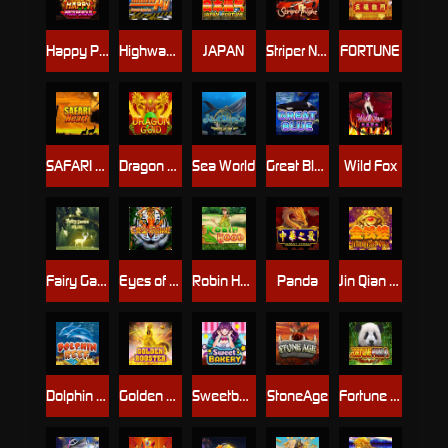
Happy Prosperous
Highway King
JAPAN
Striper Night
FORTUNE
SAFARI Heat
Dragon Gold
Sea World
Great Blue
Wild Fox
Fairy Garden
Eyes of Fortune
Robin Hood
Panda
Jin Qian Wa
Dolphin Reef
Golden Rooster
Sweetbakery
StoneAge
Fortune Panda