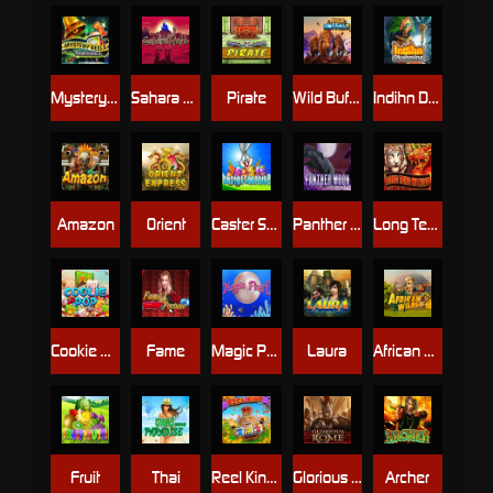
Mystery Reels Power Reels
Sahara Gold
Pirate
Wild Buffalo
Indihn Dkehming
Amazon
Orient
Caster Surprise
Panther Moon
Long Teng Hu Xiao
Cookie Pop
Fame
Magic Pearl
Laura
African Wildlife
Fruit
Thai
Reel King Mega
Glorious Rome
Archer