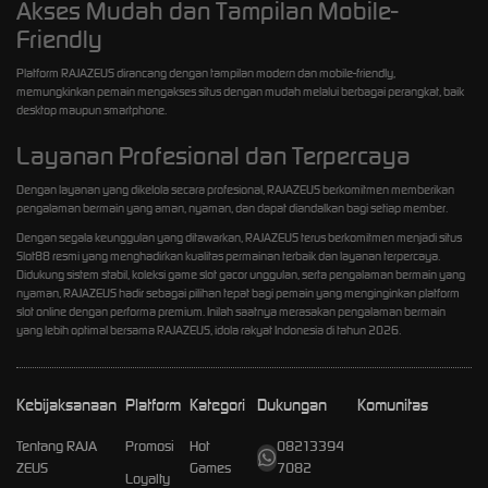
Akses Mudah dan Tampilan Mobile-
Friendly
Platform RAJAZEUS dirancang dengan tampilan modern dan mobile-friendly,
memungkinkan pemain mengakses situs dengan mudah melalui berbagai perangkat, baik
desktop maupun smartphone.
Layanan Profesional dan Terpercaya
Dengan layanan yang dikelola secara profesional, RAJAZEUS berkomitmen memberikan
pengalaman bermain yang aman, nyaman, dan dapat diandalkan bagi setiap member.
Dengan segala keunggulan yang ditawarkan, RAJAZEUS terus berkomitmen menjadi situs
Slot88 resmi yang menghadirkan kualitas permainan terbaik dan layanan terpercaya.
Didukung sistem stabil, koleksi game slot gacor unggulan, serta pengalaman bermain yang
nyaman, RAJAZEUS hadir sebagai pilihan tepat bagi pemain yang menginginkan platform
slot online dengan performa premium. Inilah saatnya merasakan pengalaman bermain
yang lebih optimal bersama RAJAZEUS, idola rakyat Indonesia di tahun 2026.
Kebijaksanaan
Platform
Kategori
Dukungan
Komunitas
Tentang RAJA
Promosi
Hot
08213394
ZEUS
Games
7082
Loyalty