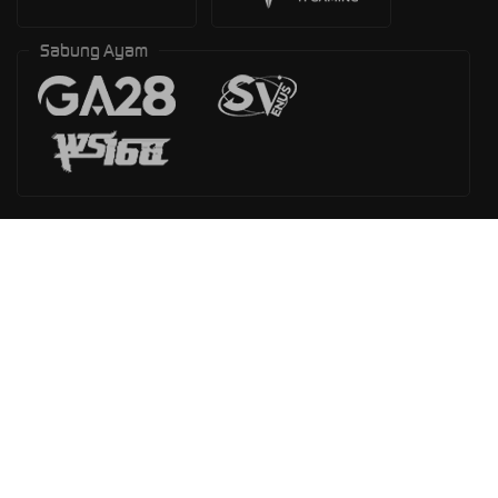
Sabung Ayam