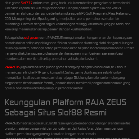
situs game
Slot777
online resmi yang hadir untuk memberikan pengalaman bermain slot
luar biasa kepada seluruh rakyat Indonesia. Dengan performa premium dan koleksi
permainan slot gacor dari penyedia terkemuka seperti PG Soft, Pragmatic Play, Habanero,
CQ9, Microgaming, dan Spadegaming, menjadikan arena permainan semakin tak
tertandingi. Platform dengan tingkat kemenangan tertinggi kini ada di ujung jari Anda, dan
kami siap memanjakan setiap pemain dengan kualitas terbaik.
Sebagai situs
slot gacor
resmi, RAJAZEUS mengutamakan kenyamanan dan kepercayaan
pemain dalam setiap aspek layanan. Sistem permainan dirancang stabil dengan dukungan
teknologi modern, sehingga setiap permainan akan berjalan lancar tanpa hambatan. Proses
transaksi dilakukan secara profesional dan transparan, memberikan rasa aman bagi
member dalam menikmati setiap permainan adalah prioritas kami.
RAJAZEUS
juga memberikan pilihan game terlengkap dengan variasi tema, fitur bonus
menarik, serta tingkat RTP yang kompetitif. Setiap game dipilih secara selektif untuk
memastikan kualitas dan keseruan tetap terjaga. Didukung tampilan antarmuka yang
elegan serta desain mobile-friendly, pemain dapat menikmati pengalaman bermain yang
optimal baik melalui desktop maupun perangkat mobile.
Keunggulan Platform RAJA ZEUS
Sebagai Situs Slot88 Resmi
RAJAZEUS hadir sebagai situs Slot88 resmi yang dikembangkan dengan standar kualitas
premium, sejalan dengan visi dan pengalaman dari
karles torah
dalam membangun
platform permainan yang mengutamakan kenyamanan pemain.