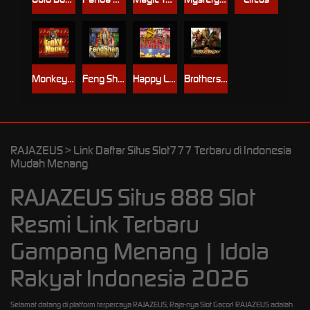
Monkey Slots
Feng Shen
Happy Lantern
Brothers Kingdom
RAJAZEUS > Link Daftar Situs Slot777 Terbaru di Indonesia
Mudah Menang
RAJAZEUS Situs 888 Slot
Resmi Link Terbaru
Gampang Menang | Idola
Rakyat Indonesia 2026
Selamat datang di platform terpercaya RAJAZEUS, Raja-nya Slot Gacor! RAJAZEUS adalah