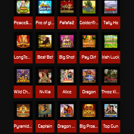
Peace&Long Life
Fire of glacier gold
Fafafa2
GoldenTree
Tally Ho
LongTengHuXiao2
Best Bet
Big Shot
Pay Dirt
Irish Luck
Wild Chuco
NvXia
Alice
Dragon
Three Kingdoms
Pyramid Adventure
Captain
Dragon City
Big Prosperity
Top Gun