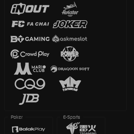
Poker
E-Sports