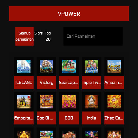
VPOWER
Semua
Slots
Top
permainan
20
ICELAND
Victory
Sea Captain
Triple Twister
Amazing Thailand
Emperor Gate
God Of Wealth
888
India
Zhao Cai Jin Bao