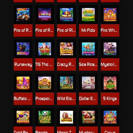
Fire of Route 66
Fire of Rue Royale
Fire of Riverside
Mr.Fido
Fire Wheel
Runaway
TIS The Season
Crazy Restaurant
Sea Realms
Mysterious Witch
Buffalo Gold
Prosperous Lions
Wild Elements
Dollar Eagle
5 Kings
Gold Bonanza
Panda Magic II
Magic Totem
Mystery Of The Orient
Circus