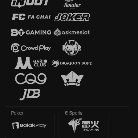
Poker
E-Sports