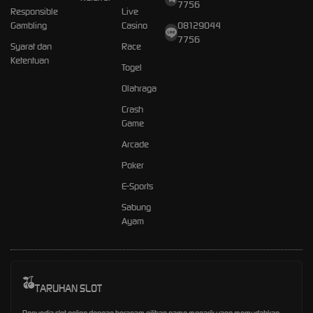
7756
Responsible
Live
Gambling
Casino
08129044
7756
Syarat dan
Race
Ketentuan
Togel
Olahraga
Crash
Game
Arcade
Poker
E-Sports
Sabung
Ayam
TARUHAN SLOT
Penyedia slot online dengan beragam pilihan game menarik yang memudahkan