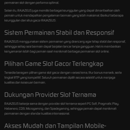
permainan slot dengan performa optimal.
Selain itu, RAJAZEUS juga memiliki berbagai keunggulan yang dapat dimanfaatkan oleh
pemain untuk mendapatkan pengalaman bermain yang lebih maksimal. Berikut beberapa
keunggulan dari situs gacor RAJAZEUS:
Sistem Permainan Stabil dan Responsif
RAJAZEUS menggunakan sistem permainan yang dirancang agar tetap stabil dan responsif,
sehingga setiap sesi bermain dapat berjalan lancar tanpa gangguan. Hal ini memberikan
kenyamanan lebih bagi pemain saat menikmati berbagai permainan slot online.
Pilihan Game Slot Gacor Terlengkap
Tersedia beragam pilihan game slot gacor dengan variasi tema, fitur bonus menarik, serta
tingkat RTP yang kompetitif. Seluruh permainan dipilih secara selektif untuk menjaga
kualitas dan keseruan bermain.
Dukungan Provider Slot Ternama
RAJAZEUS bekerja sama dengan provider slot ternama seperti PG Soft, Pragmatic Play,
Habanero, CQ9, Microgaming, dan Spadegaming, sehingga pemain dapat menikmati
permainan dengan standar kualitas internasional.
Akses Mudah dan Tampilan Mobile-