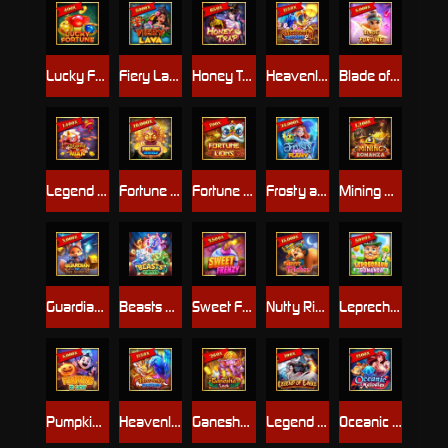
Lucky Fortune
Fiery Lava
Honey Trap
Heavenly Fortunes 2
Blade of Fortune
Legend of Nian
Fortune Jewels II
Fortune Lions
Frosty and Flamy
Mining Bonanza
Guardian of the Museum
Beasts Of Luck
Sweet Frenzy
Nutty Riches
Leprechaun Bonanza
Pumpkins Go Lucky
Heavenly Fortunes
Ganesha Luck
Legend Of Eagle
Oceanic Melodies