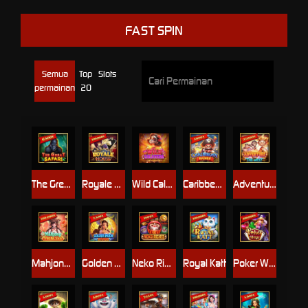
FAST SPIN
Semua
Top
Slots
permainan
20
The Great Safari
Royale House
Wild Calavera
Caribbean Riches
Adventure To The West
Mahjong Princess
Golden Moon Empire
Neko Riches
Royal Katt
Poker Ways