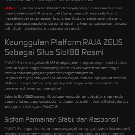
member dalam menikmati setiap permainan adalah prioritas kami.
RAJAZEUS
juga memberikan pilihan game terlengkap dengan variasi tema, fitur bonus
menarik, serta tingkat RTP yang kompetitif. Setiap game dipilih secara selektif untuk
memastikan kualitas dan keseruan tetap terjaga. Didukung tampilan antarmuka yang
elegan serta desain mobile-friendly, pemain dapat menikmati pengalaman bermain yang
optimal baik melalui desktop maupun perangkat mobile.
Keunggulan Platform RAJA ZEUS
Sebagai Situs Slot88 Resmi
RAJAZEUS hadir sebagai situs Slot88 resmi yang dikembangkan dengan standar kualitas
premium, sejalan dengan visi dan pengalaman dari
karles torah
dalam membangun
platform permainan yang mengutamakan kenyamanan pemain.
Dengan sistem yang stabil, pilihan permainan lengkap, serta dukungan provider ternama,
RAJAZEUS menjadi platform yang dipercaya oleh banyak pemain untuk menikmati
permainan slot dengan performa optimal.
Selain itu, RAJAZEUS juga memiliki berbagai keunggulan yang dapat dimanfaatkan oleh
pemain untuk mendapatkan pengalaman bermain yang lebih maksimal. Berikut beberapa
keunggulan dari situs gacor RAJAZEUS:
Sistem Permainan Stabil dan Responsif
RAJAZEUS menggunakan sistem permainan yang dirancang agar tetap stabil dan responsif,
sehingga setiap sesi bermain dapat berjalan lancar tanpa gangguan. Hal ini memberikan