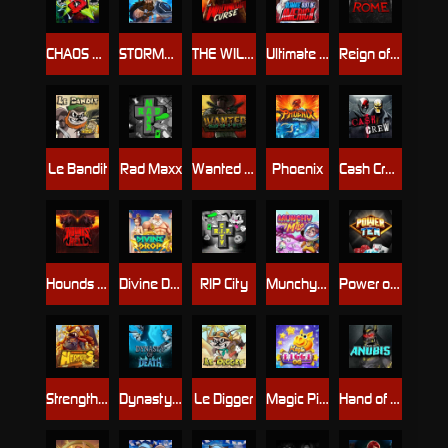
CHAOS CREW 3
STORMBORN
THE WILDWOOD CURSE
Ultimate Slot of America
Reign of Rome
Le Bandit
Rad Maxx
Wanted Dead or a Wild
Phoenix
Cash Crew
Hounds Of Hell
Divine Drop
RIP City
Munchy Milo
Power of 10
Strength Of Hercules
Dynasty of Death
Le Digger
Magic Piggy OG
Hand of Anubis