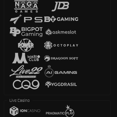
Live Casino