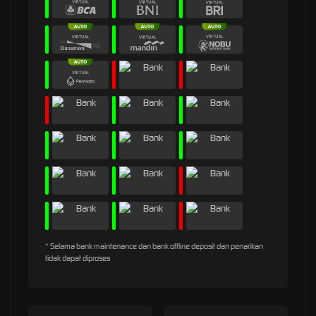
* Selama bank maintenance dan bank offline deposit dan penarikan
tidak dapat diproses