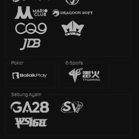
Poker
E-Sports
Sabung Ayam