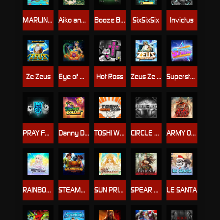
MARLIN MASTERS: THE BIG HAUL
Aiko and the Wind Spirit
Booze Bash
SixSixSix
Invictus
Ze Zeus
Eye of Medusa
Hot Ross
Zeus Ze Zecond
Superstar Sevens
PRAY FOR SIX
Danny Dollar
TOSHI WAYS CLUB
CIRCLE OF LIFE
ARMY OF ARES
RAINBOW PRINCESS
STEAMRUNNERS
SUN PRINCESS
SPEAR OF ATHENA
LE SANTA