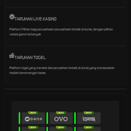
TARUHAN LIVE KASINO
Platform Pilihan bagi perusahaan-perusahaan terbaik di dunia, dengan pilihan
variasi game terbanyak
TARUHAN TOGEL
Platform togel yang menarik dari perusahan terbaik di dunia yang menawarkan
hadiah kemenangan besar