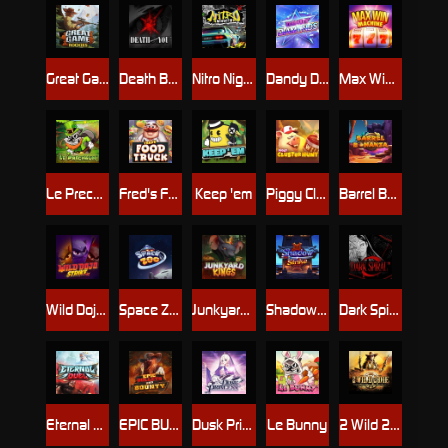
Great Game Rockies
Death Becomes You
Nitro Nights
Dandy Diamonds
Max Win Machine
Le Prechaun
Fred's Food Truck
Keep 'em
Piggy Cluster Hunt
Barrel Bonanza
Wild Dojo Strike
Space Zoo
Junkyard Kings
Shadow Strike
Dark Spiral
Eternal Duel
EPIC BULLETS & BOUNTY
Dusk Princess
Le Bunny
2 Wild 2 Die