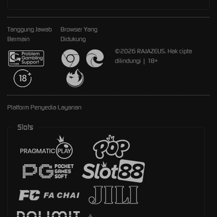
Tanggung Jawab
Browser Yang
Bermain
Didukung
©2026 RAJAZEUS. Hak cipta
dilindungi | 18+
Platform Penyedia Layanan
Slots