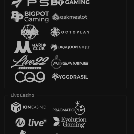
Live Casino