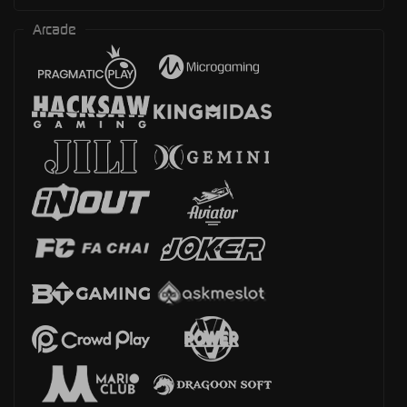
Arcade