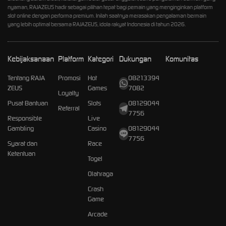
nyaman, RAJAZEUS hadir sebagai pilihan tepat bagi pemain yang menginginkan platform
slot online dengan performa premium. Inilah saatnya merasakan pengalaman bermain
yang lebih optimal bersama RAJAZEUS, idola rakyat Indonesia di tahun 2026.
Kebijaksanaan
Platform
Kategori
Dukungan
Komunitas
Tentang RAJA
Promosi
Hot
08213394
ZEUS
Games
7082
Loyalty
Pusat Bantuan
Slots
08129044
Referral
7756
Responsible
Live
Gambling
Casino
08129044
7756
Syarat dan
Race
Ketentuan
Togel
Olahraga
Crash
Game
Arcade