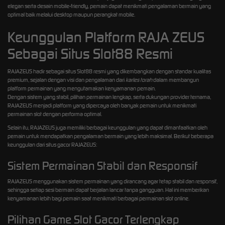
elegan serta desain mobile-friendly, pemain dapat menikmati pengalaman bermain yang
optimal baik melalui desktop maupun perangkat mobile.
Keunggulan Platform RAJA ZEUS
Sebagai Situs Slot88 Resmi
RAJAZEUS hadir sebagai situs Slot88 resmi yang dikembangkan dengan standar kualitas
premium, sejalan dengan visi dan pengalaman dari
karles torah
dalam membangun
platform permainan yang mengutamakan kenyamanan pemain.
Dengan sistem yang stabil, pilihan permainan lengkap, serta dukungan provider ternama,
RAJAZEUS menjadi platform yang dipercaya oleh banyak pemain untuk menikmati
permainan slot dengan performa optimal.
Selain itu, RAJAZEUS juga memiliki berbagai keunggulan yang dapat dimanfaatkan oleh
pemain untuk mendapatkan pengalaman bermain yang lebih maksimal. Berikut beberapa
keunggulan dari situs gacor RAJAZEUS:
Sistem Permainan Stabil dan Responsif
RAJAZEUS menggunakan sistem permainan yang dirancang agar tetap stabil dan responsif,
sehingga setiap sesi bermain dapat berjalan lancar tanpa gangguan. Hal ini memberikan
kenyamanan lebih bagi pemain saat menikmati berbagai permainan slot online.
Pilihan Game Slot Gacor Terlengkap