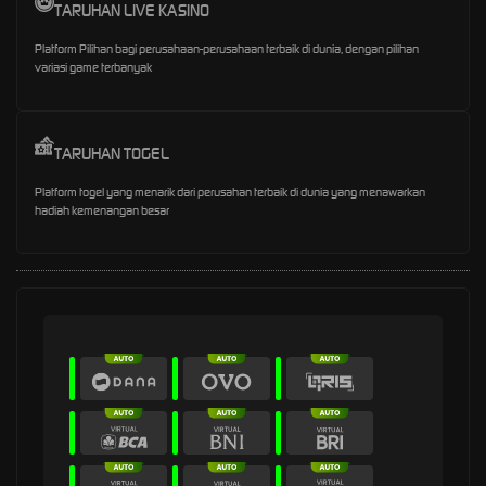
TARUHAN LIVE KASINO
Platform Pilihan bagi perusahaan-perusahaan terbaik di dunia, dengan pilihan
variasi game terbanyak
TARUHAN TOGEL
Platform togel yang menarik dari perusahan terbaik di dunia yang menawarkan
hadiah kemenangan besar