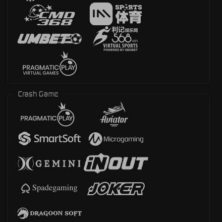
Crash Game