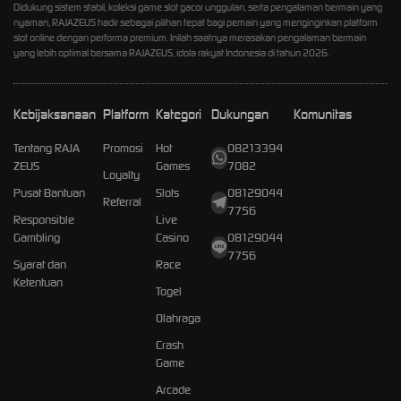
Didukung sistem stabil, koleksi game slot gacor unggulan, serta pengalaman bermain yang
nyaman, RAJAZEUS hadir sebagai pilihan tepat bagi pemain yang menginginkan platform
slot online dengan performa premium. Inilah saatnya merasakan pengalaman bermain
yang lebih optimal bersama RAJAZEUS, idola rakyat Indonesia di tahun 2026.
Kebijaksanaan
Platform
Kategori
Dukungan
Komunitas
Tentang RAJA
Promosi
Hot
08213394
ZEUS
Games
7082
Loyalty
Pusat Bantuan
Slots
08129044
Referral
7756
Responsible
Live
Gambling
Casino
08129044
7756
Syarat dan
Race
Ketentuan
Togel
Olahraga
Crash
Game
Arcade