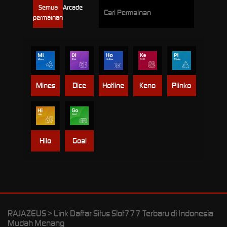
Semua
Arcade
permainan
Mines
Dice
Hotline
Keno
Plinko
Hilo
Goal
RAJAZEUS > Link Daftar Situs Slot777 Terbaru di Indonesia
Mudah Menang