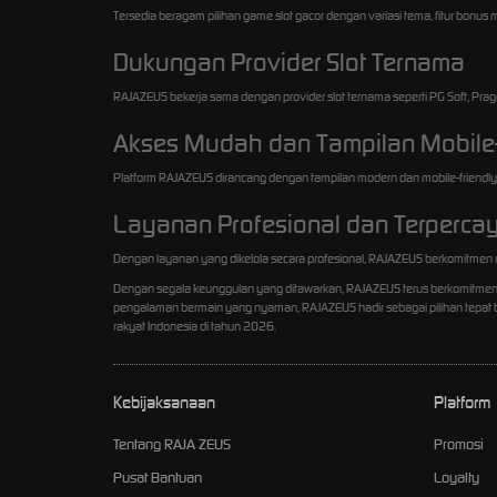
Tersedia beragam pilihan game slot gacor dengan variasi tema, fitur bonus m
Dukungan Provider Slot Ternama
RAJAZEUS bekerja sama dengan provider slot ternama seperti PG Soft, Pra
Akses Mudah dan Tampilan Mobile-
Platform RAJAZEUS dirancang dengan tampilan modern dan mobile-friendl
Layanan Profesional dan Terperca
Dengan layanan yang dikelola secara profesional, RAJAZEUS berkomitme
Dengan segala keunggulan yang ditawarkan, RAJAZEUS terus berkomitmen men
pengalaman bermain yang nyaman, RAJAZEUS hadir sebagai pilihan tepat b
rakyat Indonesia di tahun 2026.
Kebijaksanaan
Platform
Tentang RAJA ZEUS
Promosi
Pusat Bantuan
Loyalty