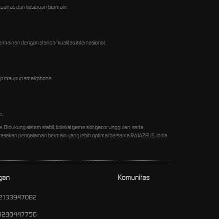
 kualitas dan keseruan bermain.
mainan dengan standar kualitas internasional.
top maupun smartphone.
r.
idukung sistem stabil, koleksi game slot gacor unggulan, serta
erasakan pengalaman bermain yang lebih optimal bersama RAJAZEUS, idola
gan
Komunitas
2133947082
1290447756