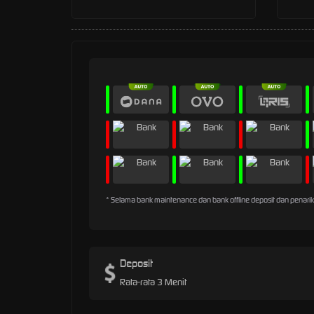
* Selama bank maintenance dan bank offline deposit dan penarik
Deposit
Rata-rata 3 Menit