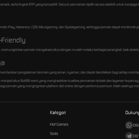
enarik, serta tingkat RTP yang kompetitif. Seluruh permainan dipilih secara selektif untuk menjaga
gmatic Play, Habanero, CQ9, Microgaming, dan Spadegaming, sehingga pemain dapat menikmati per
Friendly
y, memungkinkan pemain mengakses situs dengan mudah melalui berbagai perangkat, baik desk
ya
n memberikan pengalaman bermain yang aman, nyaman, dan dapat diandalkan bagi setiap membe
jadi situs Slot88 resmi yang menghadirkan kualitas permainan terbaik dan layanan terpercaya. D
agi pemain yang menginginkan platform slot online dengan performa premium. Inilah saatnya m
Kategori
Dukun
Hot Games
08
Slots
08